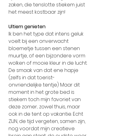
zaken, die tenslotte stiekem juist 
het meest kostbaar zijn!
Ultiem genieten
Ik ben het type dat intens geluk 
voelt bij een onverwacht 
bloemetje tussen een stenen 
muurtje, of een bijzondere vorm 
wolken of mooie kleur in de lucht. 
De smaak van dat ene hapje 
(zelfs in dat toerist-
onvriendelijke tentje) Maar dit 
moment in het grote bed is 
stiekem toch mijn favoriet van 
deze zomer... zowel thuis, maar 
ook in de tent op vakantie. Echt 
ZIJN, de tijd vergeten, samen zijn, 
nog voordat mijn creatieve 
brein aan staat, de oudste weer 