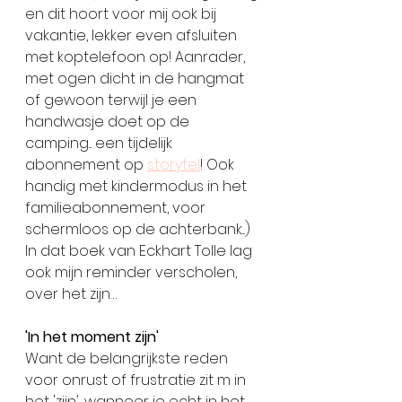
en dit hoort voor mij ook bij 
vakantie, lekker even afsluiten 
met koptelefoon op! Aanrader, 
met ogen dicht in de hangmat 
of gewoon terwijl je een 
handwasje doet op de 
camping... een tijdelijk 
abonnement op 
storytel
! Ook 
handig met kindermodus in het 
familieabonnement, voor 
schermloos op de achterbank...) 
In dat boek van Eckhart Tolle lag 
ook mijn reminder verscholen, 
over het zijn…
'In het moment zijn'
Want de belangrijkste reden 
voor onrust of frustratie zit m in 
het 'zijn', wanneer je echt in het 