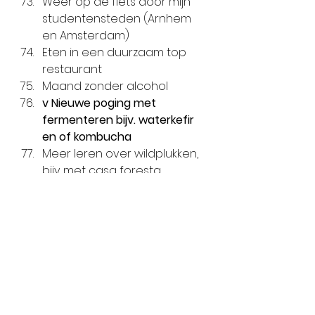
Weer op de fiets door mijn 
studentensteden (Arnhem 
en Amsterdam)
Eten in een duurzaam top 
restaurant
Maand zonder alcohol
v Nieuwe poging met 
fermenteren bijv. waterkefir 
en of kombucha
Meer leren over wildplukken, 
bijv met casa foresta 
eetbare paddenstoelen
Sessie bij sjamaan voor nog 
meer eenwording 
(plantmedicijn/zielenreis?)
v 
Lezingen
 geven, of 
rechtstreeks naar Ted talk ;D
Meer inspiratievideo’s 
maken voor youtube (ook 