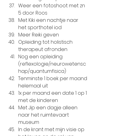
Weer een fotoshoot met zn 
5 door Roos
Met Kiki een nachtje naar 
het sporthotel iod
Meer Reiki geven
Opleiding tot holistisch 
therapeut afronden
Nog een opleiding 
(reflexologie/neurowetensc
hap/quantumfisica)
Tenminste 1 boek per maand 
helemaal uit
1x per maand een date 1 op 1 
met de kinderen
Met Jip een dagje alleen 
naar het ruimtevaart 
museum
In de krant met mijn visie op 