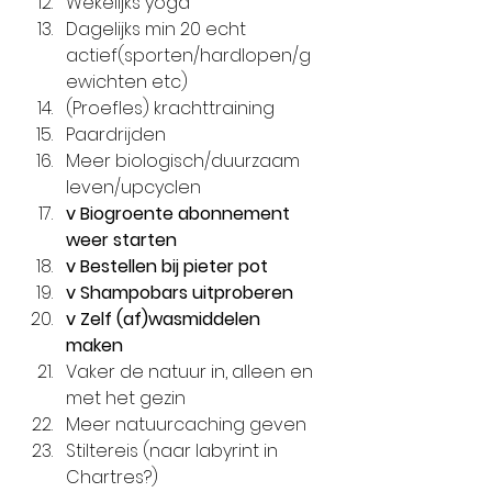
Wekelijks yoga
Dagelijks min 20 echt 
actief(sporten/hardlopen/g
ewichten etc)
(Proefles) krachttraining
Paardrijden
Meer biologisch/duurzaam 
leven/upcyclen
v Biogroente abonnement 
weer starten
v Bestellen bij pieter pot
v Shampobars uitproberen
v Zelf (af)wasmiddelen 
maken
Vaker de natuur in, alleen en 
met het gezin
Meer natuurcaching geven
Stiltereis (naar labyrint in 
Chartres?)