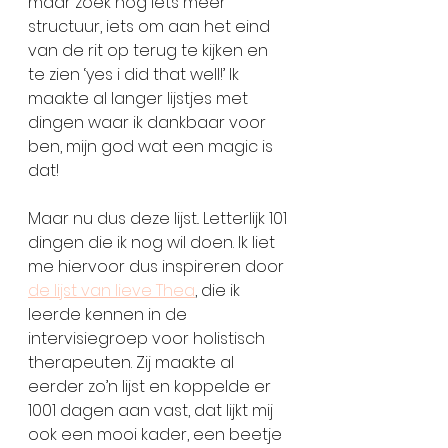
maar zoek nog iets meer 
structuur, iets om aan het eind 
van de rit op terug te kijken en 
te zien ‘yes i did that well!’ Ik 
maakte al langer lijstjes met 
dingen waar ik dankbaar voor 
ben, mijn god wat een magic is 
dat! 
Maar nu dus deze lijst.. Letterlijk 101 
dingen die ik nog wil doen. Ik liet 
me hiervoor dus inspireren door 
de lijst van lieve Thea
, die ik 
leerde kennen in de 
intervisiegroep voor holistisch 
therapeuten. Zij maakte al 
eerder zo’n lijst en koppelde er 
1001 dagen aan vast, dat lijkt mij 
ook een mooi kader, een beetje 