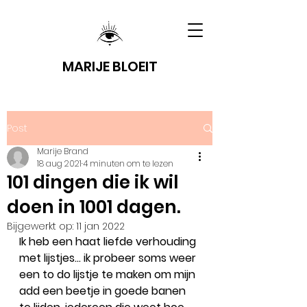
MARIJE BLOEIT
Post
Marije Brand
18 aug 2021
4 minuten om te lezen
101 dingen die ik wil
doen in 1001 dagen.
Bijgewerkt op:
11 jan 2022
Ik heb een haat liefde verhouding 
met lijstjes… ik probeer soms weer 
een to do lijstje te maken om mijn 
add een beetje in goede banen 